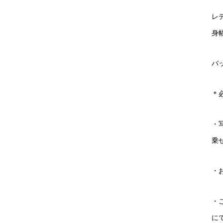
レ
身幅
バ
＊
・
乗
・
・
に