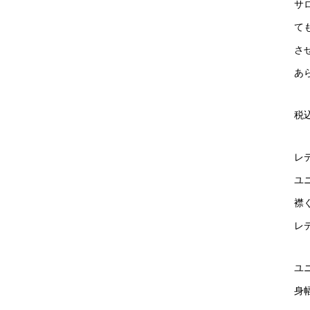
サ
て
さ
あ
税込
レ
ユ
襟
レ
ユ
身幅